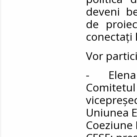
deveni ben
de proie
conectați 
Vor partic
- Elena 
Comitetul
vicepreșed
Uniunea E
Coeziune 