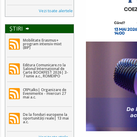
Vezi toate alertele
ŞTIRI
Mobilitate Erasmus+
program intensiv mixt
(BIP)
Editura Comunicare.ro la
Salonul Internațional de
Carte BOOKFEST 2026| 3-
7 iunie a.c., ROMEXPO
CRPtalks| Organizare de
Evenimente - miercuri 27
mai a.c.
De la fonduri europene la
oportunități reale| 13 mai
a.c.
Vezi toate ştirile