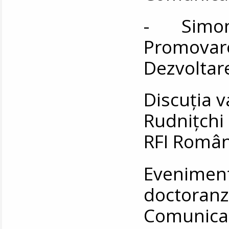
- Simona
Promovare
Dezvoltare
Discuția 
Rudnițchi 
RFI Român
Eveniment
doctoran
Comunic