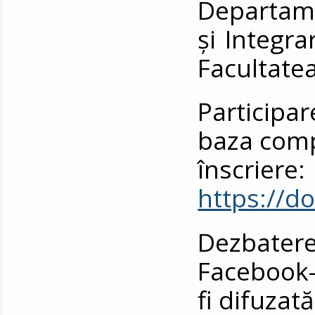
Departame
și Integr
Facultatea
Participar
baza comp
înscriere:
https://
Dezbater
Facebook-u
fi difuzată