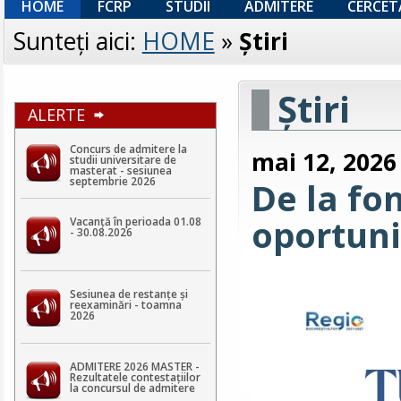
HOME
FCRP
STUDII
ADMITERE
CERCET
Sunteţi aici:
HOME
»
Ştiri
Ştiri
ALERTE
Concurs de admitere la
mai 12, 2026
studii universitare de
masterat - sesiunea
septembrie 2026
De la fo
oportuni
Vacanță în perioada 01.08
- 30.08.2026
Sesiunea de restanțe și
reexaminări - toamna
2026
ADMITERE 2026 MASTER -
Rezultatele contestaţiilor
la concursul de admitere