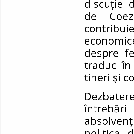
discuție 
de Coez
contribu
economice,
despre fe
traduc în
tineri și 
Dezbater
întrebări
absolven
politica 