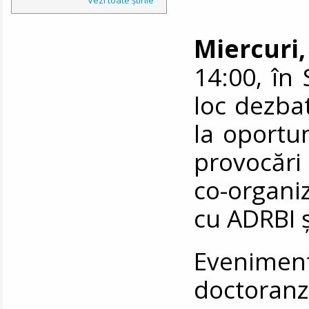
Miercuri,
14:00, în 
loc dezba
la oportun
provocări
co-organ
cu ADRBI 
Eveniment
doctoran