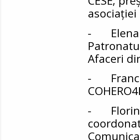
CESE; preş
asociaţiei
- Elena 
Patronatul
Afaceri d
- Frances
COHERO4E
- Florin Z
coordonat
Comunicar