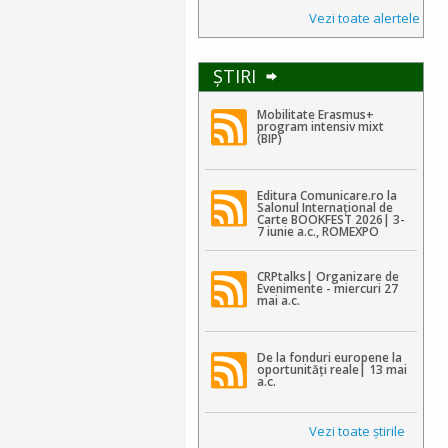
Vezi toate alertele
ŞTIRI
Mobilitate Erasmus+
program intensiv mixt
(BIP)
Editura Comunicare.ro la
Salonul Internațional de
Carte BOOKFEST 2026| 3-
7 iunie a.c., ROMEXPO
CRPtalks| Organizare de
Evenimente - miercuri 27
mai a.c.
De la fonduri europene la
oportunități reale| 13 mai
a.c.
Vezi toate ştirile