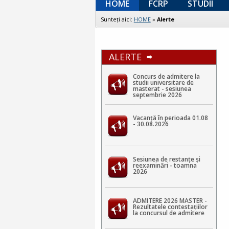
HOME
FCRP
STUDII
Sunteţi aici:
HOME
»
Alerte
ALERTE
Concurs de admitere la
studii universitare de
masterat - sesiunea
septembrie 2026
Vacanță în perioada 01.08
- 30.08.2026
Sesiunea de restanțe și
reexaminări - toamna
2026
ADMITERE 2026 MASTER -
Rezultatele contestaţiilor
la concursul de admitere