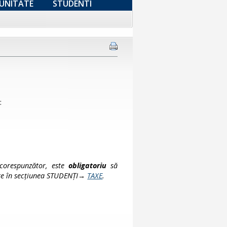
UNITATE
STUDENTI
:
 corespunzător, este
obligatoriu
să
te
în secțiunea STUDENȚI→
TAXE
.