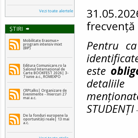
31.05.202
Vezi toate alertele
frecvență
ŞTIRI
Pentru ca
Mobilitate Erasmus+
program intensiv mixt
(BIP)
identifica
Editura Comunicare.ro la
este
obli
Salonul Internațional de
Carte BOOKFEST 2026| 3-
7 iunie a.c., ROMEXPO
detaliile
CRPtalks| Organizare de
menționat
Evenimente - miercuri 27
mai a.c.
STUDENȚ
De la fonduri europene la
oportunități reale| 13 mai
a.c.
Vezi toate ştirile