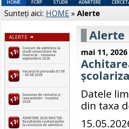
HOME
FCRP
STUDII
ADMITERE
CERCET
Sunteţi aici:
HOME
»
Alerte
Alerte
ALERTE
Concurs de admitere la
mai 11, 2026
studii universitare de
masterat - sesiunea
septembrie 2026
Achitarea
școlariz
Vacanță în perioada 01.08
- 30.08.2026
Datele lim
Sesiunea de restanțe și
reexaminări - toamna
din taxa d
2026
ADMITERE 2026 MASTER -
15.05.202
Rezultatele contestaţiilor
la concursul de admitere