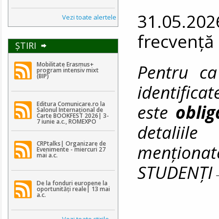
31.05.202
Vezi toate alertele
frecvență
ŞTIRI
Pentru ca
Mobilitate Erasmus+
program intensiv mixt
(BIP)
identifica
Editura Comunicare.ro la
este
obli
Salonul Internațional de
Carte BOOKFEST 2026| 3-
7 iunie a.c., ROMEXPO
detaliile
CRPtalks| Organizare de
menționat
Evenimente - miercuri 27
mai a.c.
STUDENȚ
De la fonduri europene la
oportunități reale| 13 mai
a.c.
Vezi toate ştirile