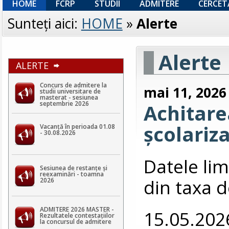
HOME
FCRP
STUDII
ADMITERE
CERCET
Sunteţi aici:
HOME
»
Alerte
Alerte
ALERTE
Concurs de admitere la
mai 11, 2026
studii universitare de
masterat - sesiunea
septembrie 2026
Achitarea
școlariz
Vacanță în perioada 01.08
- 30.08.2026
Datele lim
Sesiunea de restanțe și
reexaminări - toamna
din taxa d
2026
ADMITERE 2026 MASTER -
15.05.202
Rezultatele contestaţiilor
la concursul de admitere