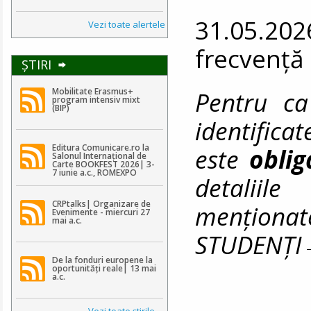
31.05.202
Vezi toate alertele
frecvență
ŞTIRI
Pentru ca
Mobilitate Erasmus+
program intensiv mixt
(BIP)
identifica
Editura Comunicare.ro la
este
obli
Salonul Internațional de
Carte BOOKFEST 2026| 3-
7 iunie a.c., ROMEXPO
detaliile
CRPtalks| Organizare de
menționat
Evenimente - miercuri 27
mai a.c.
STUDENȚ
De la fonduri europene la
oportunități reale| 13 mai
a.c.
Vezi toate ştirile