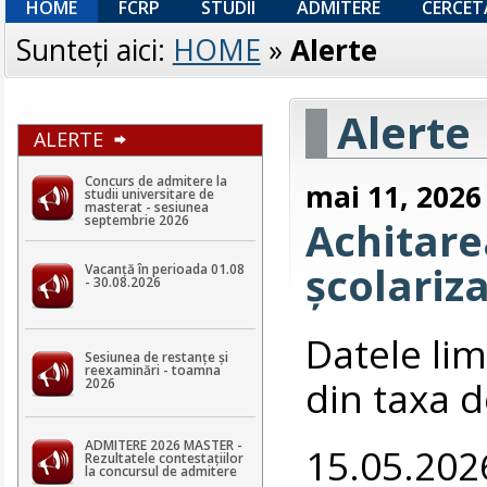
HOME
FCRP
STUDII
ADMITERE
CERCET
Sunteţi aici:
HOME
»
Alerte
Alerte
ALERTE
Concurs de admitere la
mai 11, 2026
studii universitare de
masterat - sesiunea
septembrie 2026
Achitarea
școlariz
Vacanță în perioada 01.08
- 30.08.2026
Datele lim
Sesiunea de restanțe și
reexaminări - toamna
din taxa d
2026
ADMITERE 2026 MASTER -
15.05.202
Rezultatele contestaţiilor
la concursul de admitere