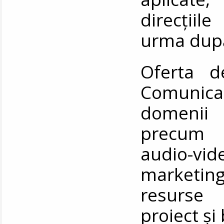
direcțiil
urma după 
Oferta d
Comunicar
domenii 
precum r
audio-vide
marketing
resurse
proiect ș