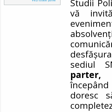
Studii Pol
vă invit
evenimen
absolven
comunic
desfășu
sediul S
parter, 
începând
doresc s
comple