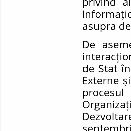
privind a
informați
asupra de
De asemen
interacțio
de Stat în
Externe ș
procesul
Organiz
Dezvolt
septembr