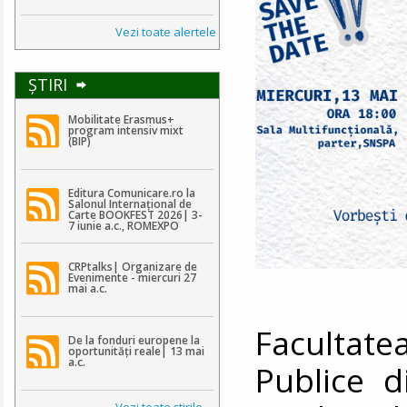
Vezi toate alertele
ŞTIRI
Mobilitate Erasmus+
program intensiv mixt
(BIP)
Editura Comunicare.ro la
Salonul Internațional de
Carte BOOKFEST 2026| 3-
7 iunie a.c., ROMEXPO
CRPtalks| Organizare de
Evenimente - miercuri 27
mai a.c.
Facultat
De la fonduri europene la
oportunități reale| 13 mai
a.c.
Publice d
Vezi toate ştirile