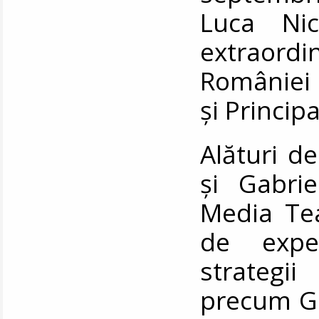
Luca Ni
extraord
României 
și Princip
Alături de 
și Gabri
Media Tea
de expe
strategi
precum Go