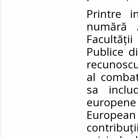
Printre in
numără A
Facultăț
Publice d
recunoscu
al combate
sa includ
europen
European 
contribuți