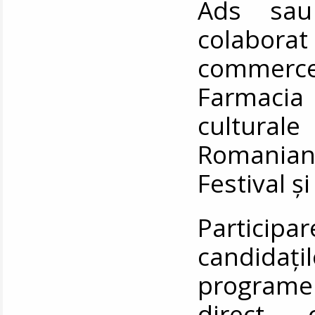
Ads sau
colaborat
commerc
Farmacia
cultura
Romania
Festival ș
Partici
candidați
programel
direct 