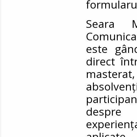
formularul
Seara Ma
Comunicar
este gân
direct în
masterat
absolvenț
participan
despre 
experien
aplicate