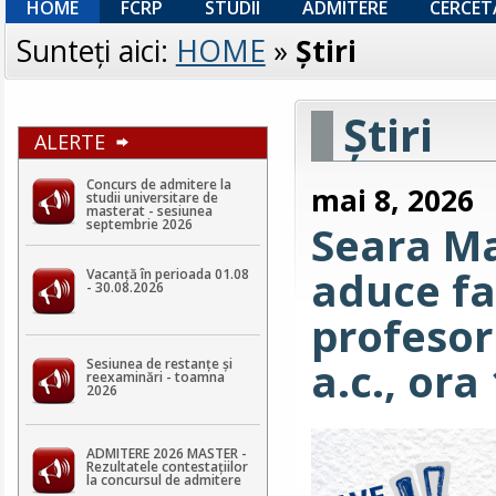
HOME
FCRP
STUDII
ADMITERE
CERCET
Sunteţi aici:
HOME
»
Ştiri
Ştiri
ALERTE
Concurs de admitere la
mai 8, 2026
studii universitare de
masterat - sesiunea
septembrie 2026
Seara Ma
aduce fa
Vacanță în perioada 01.08
- 30.08.2026
profesor
a.c., ora
Sesiunea de restanțe și
reexaminări - toamna
2026
ADMITERE 2026 MASTER -
Rezultatele contestaţiilor
la concursul de admitere