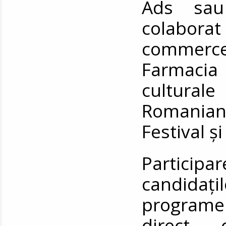
Ads sau
colaborat
commerc
Farmacia
cultura
Romania
Festival ș
Partici
candidați
programel
direct 