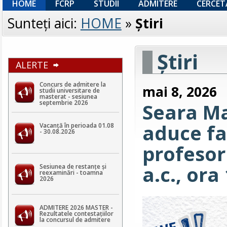
HOME
FCRP
STUDII
ADMITERE
CERCET
Sunteţi aici:
HOME
»
Ştiri
Ştiri
ALERTE
Concurs de admitere la
mai 8, 2026
studii universitare de
masterat - sesiunea
septembrie 2026
Seara Ma
aduce fa
Vacanță în perioada 01.08
- 30.08.2026
profesor
a.c., ora
Sesiunea de restanțe și
reexaminări - toamna
2026
ADMITERE 2026 MASTER -
Rezultatele contestaţiilor
la concursul de admitere