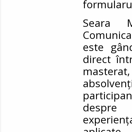
formularul
Seara Ma
Comunicar
este gân
direct în
masterat
absolvenț
participan
despre 
experien
aplicate