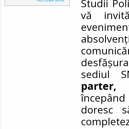
Studii Pol
vă invit
evenimen
absolven
comunic
desfășu
sediul S
parter, 
începând
doresc s
comple