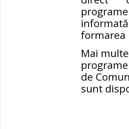
programe
informată 
formarea 
Mai multe
programel
de Comunic
sunt disp