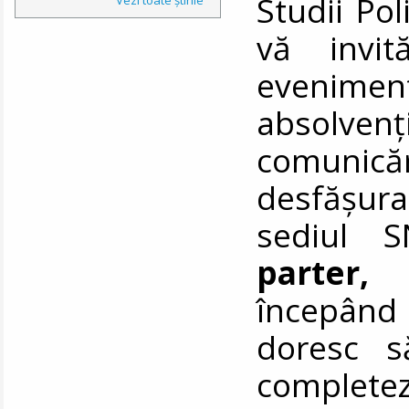
Studii Pol
vă invit
evenimen
absolven
comunic
desfășu
sediul S
parter, 
începând
doresc s
comple