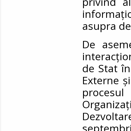
privind a
informați
asupra de
De asemen
interacțio
de Stat în
Externe ș
procesul
Organiz
Dezvolt
septembr