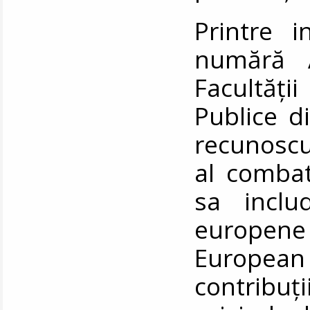
Printre in
numără A
Facultăț
Publice d
recunoscu
al combate
sa includ
europen
European 
contribuți