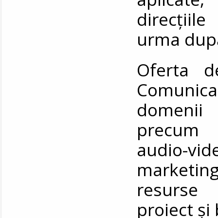
direcțiil
urma după 
Oferta d
Comunicar
domenii 
precum r
audio-vide
marketing
resurse
proiect ș