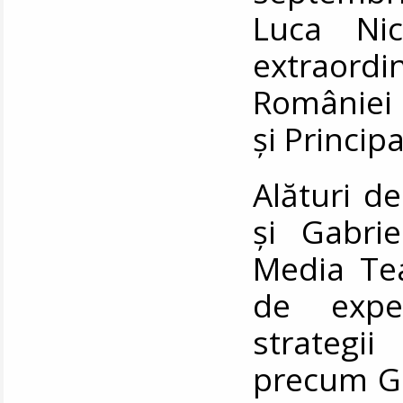
Luca Ni
extraord
României 
și Princip
Alături de 
și Gabri
Media Tea
de expe
strategi
precum Go