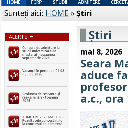
HOME
FCRP
STUDII
ADMITERE
CERCET
Sunteţi aici:
HOME
»
Ştiri
Ştiri
ALERTE
Concurs de admitere la
mai 8, 2026
studii universitare de
masterat - sesiunea
septembrie 2026
Seara Ma
aduce fa
Vacanță în perioada 01.08
- 30.08.2026
profesor
a.c., ora
Sesiunea de restanțe și
reexaminări - toamna
2026
ADMITERE 2026 MASTER -
Rezultatele contestaţiilor
la concursul de admitere