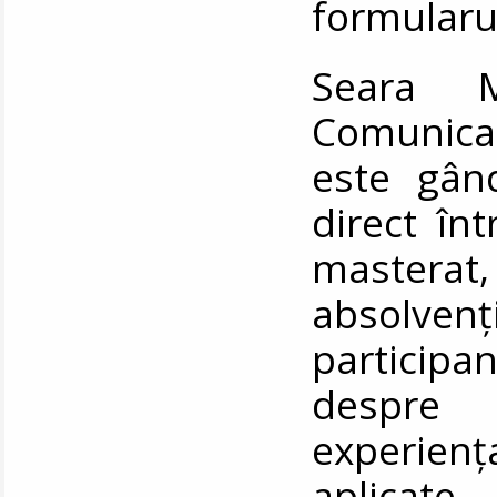
formularul
Seara Ma
Comunicar
este gân
direct în
masterat
absolvenț
participan
despre 
experien
aplicate