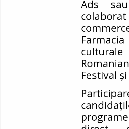
Ads sau
colaborat
commerc
Farmacia
cultura
Romania
Festival ș
Partici
candidați
programel
direct 