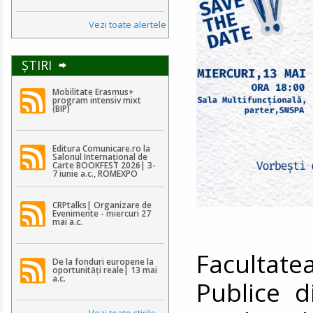
Vezi toate alertele
ŞTIRI
Mobilitate Erasmus+
program intensiv mixt
(BIP)
Editura Comunicare.ro la
Salonul Internațional de
Carte BOOKFEST 2026| 3-
7 iunie a.c., ROMEXPO
CRPtalks| Organizare de
Evenimente - miercuri 27
mai a.c.
Facultat
De la fonduri europene la
oportunități reale| 13 mai
a.c.
Publice d
Vezi toate ştirile