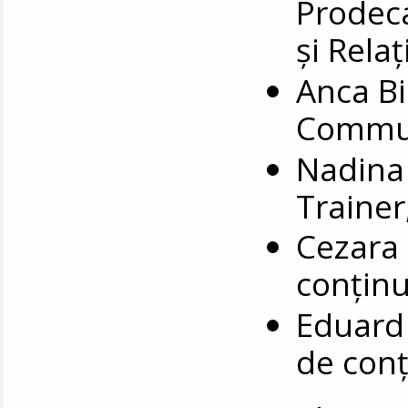
Prodec
și Relaț
Anca Bi
Commun
Nadina 
Trainer
Cezara 
conținu
Eduard 
de conț