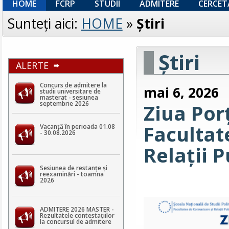
HOME
FCRP
STUDII
ADMITERE
CERCET
Sunteţi aici:
HOME
»
Ştiri
Ştiri
ALERTE
Concurs de admitere la
mai 6, 2026
studii universitare de
masterat - sesiunea
septembrie 2026
Ziua Por
Facultat
Vacanță în perioada 01.08
- 30.08.2026
Relații P
Sesiunea de restanțe și
reexaminări - toamna
2026
ADMITERE 2026 MASTER -
Rezultatele contestaţiilor
la concursul de admitere