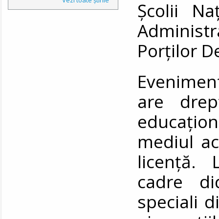
Școlii Na
Administra
Porților D
Eveniment
are drep
educaționa
mediul ac
licență.
cadre did
speciali d