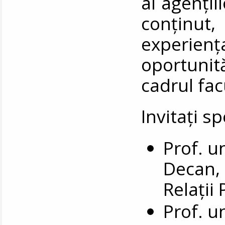
ai agenții
conținut
experien
oportunită
cadrul facu
Invitați sp
Prof. u
Decan, 
Relații 
Prof. u