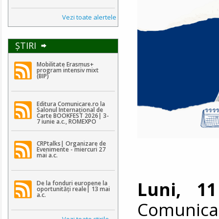
Vezi toate alertele
ŞTIRI
Mobilitate Erasmus+
program intensiv mixt
(BIP)
Editura Comunicare.ro la
Salonul Internațional de
Carte BOOKFEST 2026| 3-
7 iunie a.c., ROMEXPO
CRPtalks| Organizare de
Evenimente - miercuri 27
mai a.c.
Luni, 1
De la fonduri europene la
oportunități reale| 13 mai
a.c.
Comunicare
Vezi toate ştirile