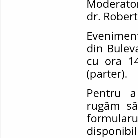
Moderator
dr. Rober
Eveniment
din Bulev
cu ora 14
(parter).
Pentru a
rugăm să
formular
disp