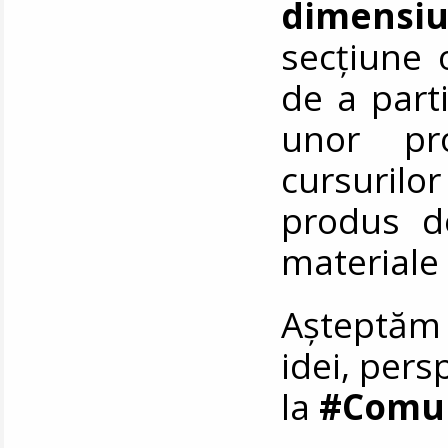
dimensi
secțiune o
de a parti
unor pro
cursuril
produs d
materiale
Așteptăm 
idei, pers
la
#Comun