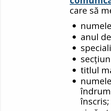
care să m
numele
anul de
special
secțiune
titlul 
numele 
îndruma
înscris;