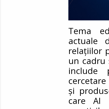
Tema ediț
actuale 
relațiilor
un cadru 
include 
cercetare 
și produs
care AI i