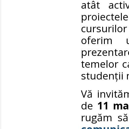
atât acti
proiectel
cursurilor
oferim 
prezentar
temelor ca
studenții 
Vă invită
de
11 ma
rugăm să 
comunica