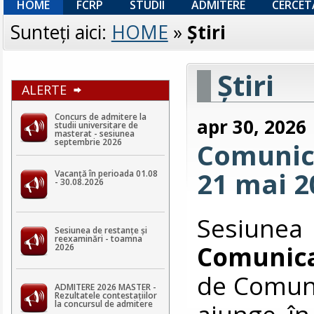
HOME
FCRP
STUDII
ADMITERE
CERCET
Sunteţi aici:
HOME
»
Ştiri
Ştiri
ALERTE
Concurs de admitere la
apr 30, 2026
studii universitare de
masterat - sesiunea
septembrie 2026
Comunica
21 mai 2
Vacanță în perioada 01.08
- 30.08.2026
Sesiunea
Sesiunea de restanțe și
reexaminări - toamna
Comunic
2026
de Comunic
ADMITERE 2026 MASTER -
Rezultatele contestaţiilor
ajunge în
la concursul de admitere