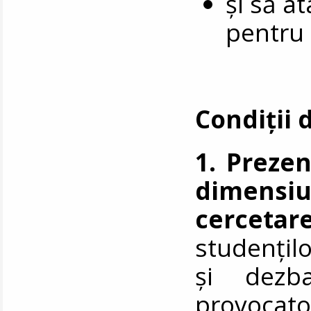
și să a
pentru 
Condiții 
1. Prezen
dimens
cercetar
studențil
și dezba
provocato