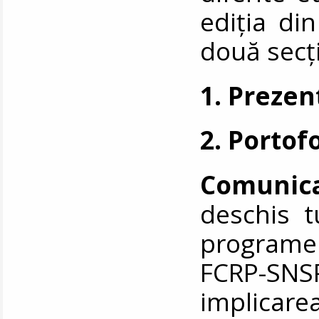
ediția di
două secț
1. Prezen
2. Portofo
Comunica
deschis t
programe
FCRP-SNS
implicarea