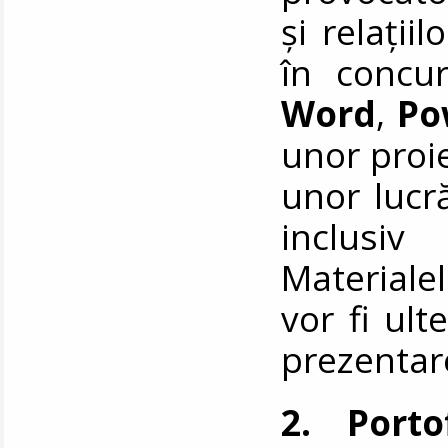
și relații
în concur
Word
,
Po
unor proi
unor lucră
inclusiv
Materiale
vor fi ult
prezentar
2. Porto