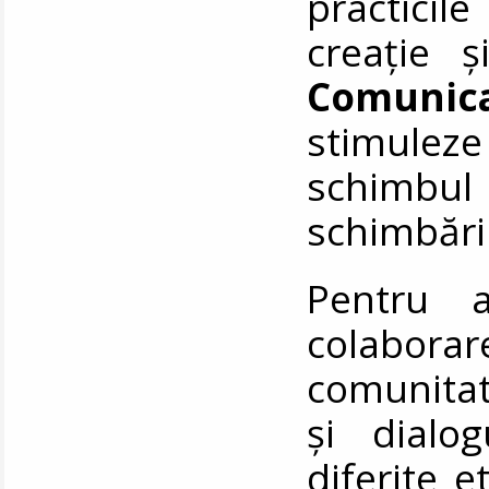
practicil
creație ș
Comunic
stimuleze 
schimbul
schimbări
Pentru a
colabor
comunita
și dialog
diferite e