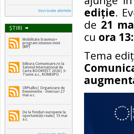
ediție
. E
Vezi toate alertele
de
21 ma
ŞTIRI
cu
ora 13
Mobilitate Erasmus+
program intensiv mixt
(BIP)
Tema ediți
Comunica
Editura Comunicare.ro la
Salonul Internațional de
Carte BOOKFEST 2026| 3-
7 iunie a.c., ROMEXPO
augmenta
CRPtalks| Organizare de
Evenimente - miercuri 27
mai a.c.
De la fonduri europene la
oportunități reale| 13 mai
a.c.
Vezi toate ştirile