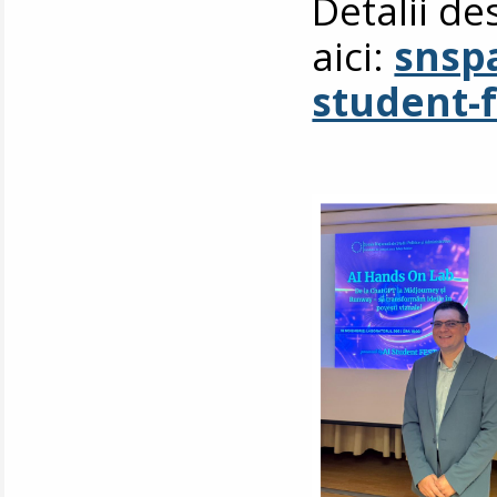
Detalii de
aici:
snspa
student-f