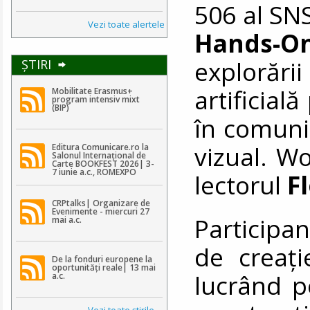
506 al SNS
Vezi toate alertele
Hands-O
explorări
ŞTIRI
artificial
Mobilitate Erasmus+
program intensiv mixt
(BIP)
în comunic
vizual. W
Editura Comunicare.ro la
Salonul Internațional de
Carte BOOKFEST 2026| 3-
7 iunie a.c., ROMEXPO
lectorul
F
CRPtalks| Organizare de
Evenimente - miercuri 27
Participan
mai a.c.
de creați
De la fonduri europene la
oportunități reale| 13 mai
lucrând p
a.c.
Vezi toate ştirile