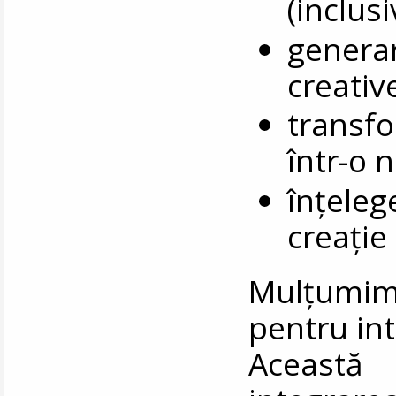
(inclus
generar
creativ
transfo
într-o 
înțeleg
creație
Mulțumim
pentru int
Această 