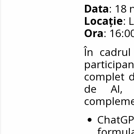
Data
: 18
Locație
: 
Ora
: 16:0
În cadrul
participa
complet d
de AI, f
compleme
ChatGPT
formul