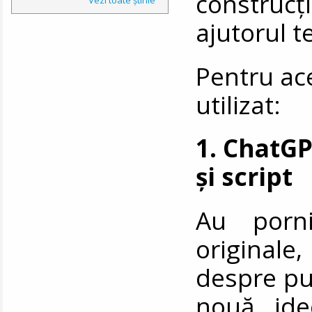
construc
ajutorul t
Pentru ace
utilizat:
1. ChatGP
și script
Au porni
originale,
despre pub
nouă ide