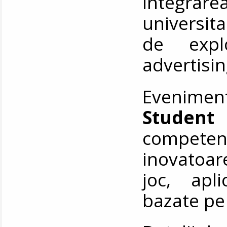
integrare
universit
de expl
advertisin
Eveniment
Studen
competen
inovatoare
joc, apli
bazate pe