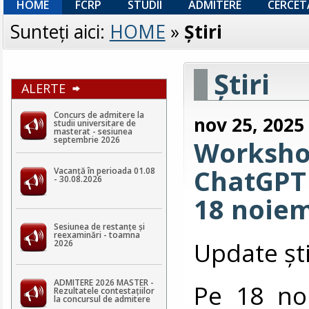
HOME
FCRP
STUDII
ADMITERE
CERCET
Sunteţi aici:
HOME
»
Ştiri
Ştiri
ALERTE
Concurs de admitere la
nov 25, 2025
studii universitare de
masterat - sesiunea
septembrie 2026
Workshop
ChatGPT 
Vacanță în perioada 01.08
- 30.08.2026
18 noiem
Sesiunea de restanțe și
reexaminări - toamna
Update șt
2026
ADMITERE 2026 MASTER -
Pe 18 noi
Rezultatele contestaţiilor
la concursul de admitere