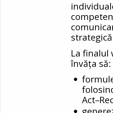
individu
compete
comunica
strategică
La finalul
învăța să:
formule
folosin
Act–Rec
generez