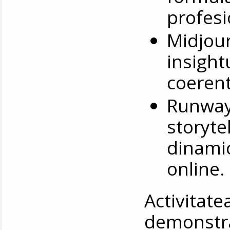
profesi
Midjou
insight
coerent
Runway
storyte
dinamic
online.
Activitate
demonstr