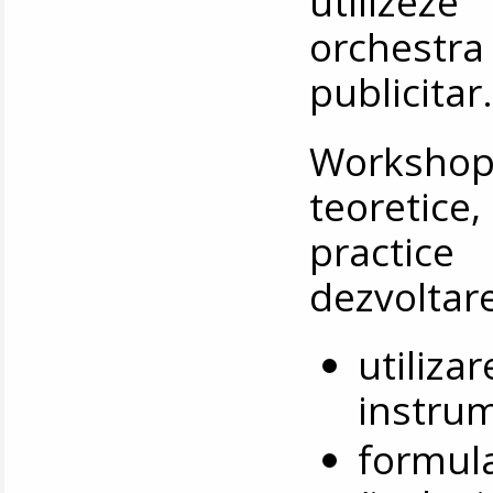
utilizez
orchestra
publicitar
Workshop
teoretice,
practic
dezvoltar
utiliza
instrum
formula