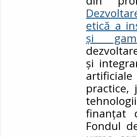
din pro
Dezvolta
etic
ă
a ins
ș
i gamif
dezvoltare
și integra
artificiale
practice, 
tehnologi
finanțat
Fondul de