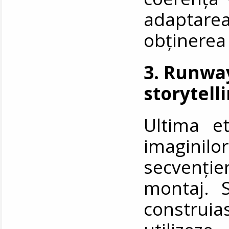
adaptar
obținerea 
3. Runway
storytell
Ultima e
imagini
secvenție
montaj. 
construia