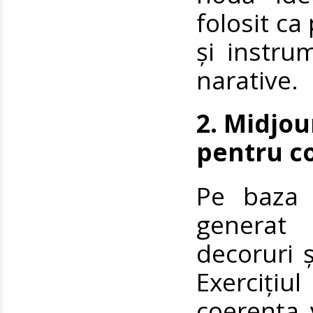
folosit ca
și instru
narative.
2. Midjou
pentru c
Pe baza c
generat 
decoruri ș
Exercițiul
coerența v