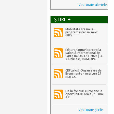
Vezi toate alertele
ŞTIRI
Mobilitate Erasmus+
program intensiv mixt
(BIP)
Editura Comunicare.ro la
Salonul Internațional de
Carte BOOKFEST 2026| 3-
7 iunie a.c., ROMEXPO
CRPtalks| Organizare de
Evenimente - miercuri 27
mai a.c.
De la fonduri europene la
oportunități reale| 13 mai
a.c.
Vezi toate ştirile