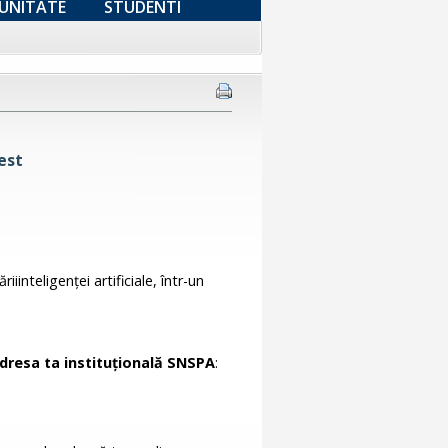
UNITATE
STUDENTI
est
iiinteligenței artificiale, într-un
.
dresa ta instituțională SNSPA
: