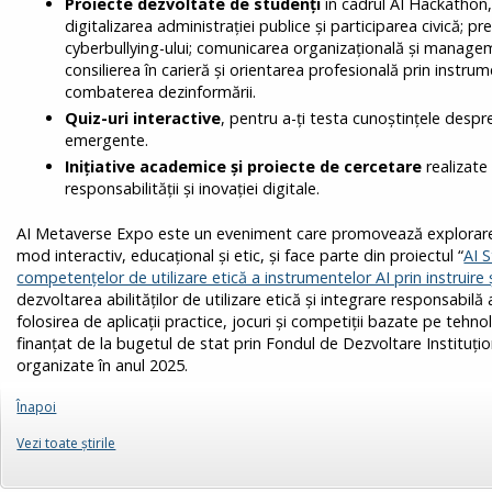
Proiecte dezvoltate de studenți
în cadrul AI Hackathon
digitalizarea administrației publice și participarea civică; pre
cyberbullying-ului; comunicarea organizațională și manageme
consilierea în carieră și orientarea profesională prin instrume
combaterea dezinformării.
Quiz-uri interactive
, pentru a-ți testa cunoștințele despre
emergente.
Inițiative academice și proiecte de cercetare
realizate
responsabilității și inovației digitale.
AI Metaverse Expo este un eveniment care promovează explorarea in
mod interactiv, educațional și etic, și face parte din proiectul “
AI 
competențelor de utilizare etică a instrumentelor AI prin instruire 
dezvoltarea abilităților de utilizare etică și integrare responsabilă a 
folosirea de aplicații practice, jocuri și competiții bazate pe tehn
finanțat de la bugetul de stat prin Fondul de Dezvoltare Instituțio
organizate în anul 2025.
Înapoi
Vezi toate ştirile