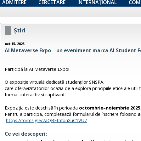
ADMITERE
CERCETARE
INTERNAȚIONAL
COM
Ştiri
oct 15, 2025
AI Metaverse Expo – un eveniment marca AI Student F
Participă la AI Metaverse Expo!
O expoziție virtuală dedicată studenților SNSPA,
care oferăvizitatorilor ocazia de a explora principiile etice ale utilizăr
format interactiv și captivant.
Expoziția este deschisă în perioada
octombrie–noiembrie 2025
Pentru a participa, completează formularul de înscriere folosind
a
https://forms.gle/7aQBEtnfonXuC1VU7
Ce vei descoperi: