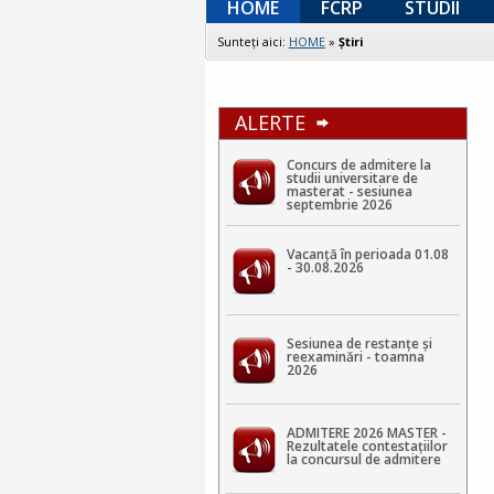
HOME
FCRP
STUDII
Sunteţi aici:
HOME
»
Ştiri
ALERTE
Concurs de admitere la
studii universitare de
masterat - sesiunea
septembrie 2026
Vacanță în perioada 01.08
- 30.08.2026
Sesiunea de restanțe și
reexaminări - toamna
2026
ADMITERE 2026 MASTER -
Rezultatele contestaţiilor
la concursul de admitere