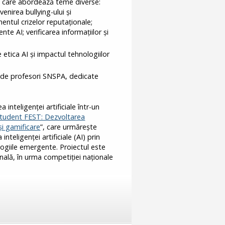
, care abordează teme diverse:
venirea bullying-ului și
ntul crizelor reputaționale;
nte AI; verificarea informațiilor și
 etica AI și impactul tehnologiilor
 de profesori SNSPA, dedicate
teligenței artificiale într-un
Student FEST: Dezvoltarea
și gamificare
”, care urmărește
inteligenței artificiale (AI) prin
ologiile emergente. Proiectul este
nală, în urma competiției naționale