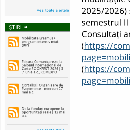
2025/2026) ș
Vezi toate alertele
semestrul II
ŞTIRI
Consultați an
Mobilitate Erasmus+
program intensiv mixt
(
https://com
(BIP)
page=mobili
Editura Comunicare.ro la
Salonul Internațional de
(
https://com
Carte BOOKFEST 2026| 3-
7 iunie a.c., ROMEXPO
page=mobili
CRPtalks| Organizare de
Evenimente - miercuri 27
mai a.c.
De la fonduri europene la
oportunități reale| 13 mai
a.c.
Vezi toate ştirile