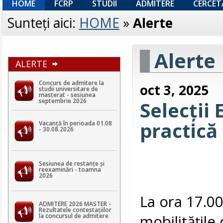
HOME
FCRP
STUDII
ADMITERE
CERCET
Sunteţi aici:
HOME
»
Alerte
Alerte
ALERTE
Concurs de admitere la
oct 3, 2025
studii universitare de
masterat - sesiunea
septembrie 2026
Selecții
practică
Vacanță în perioada 01.08
- 30.08.2026
Sesiunea de restanțe și
reexaminări - toamna
2026
La ora 17.00
ADMITERE 2026 MASTER -
Rezultatele contestaţiilor
mobilitățile
la concursul de admitere