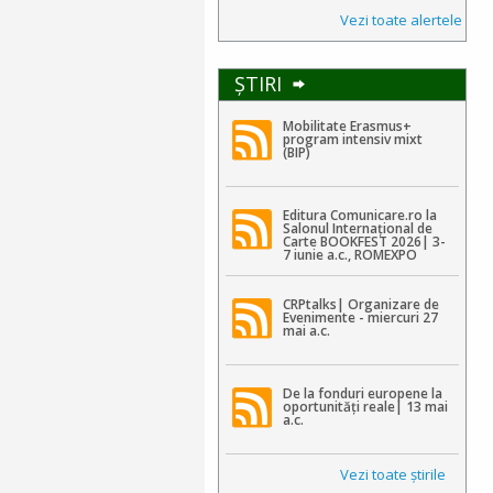
Vezi toate alertele
ŞTIRI
Mobilitate Erasmus+
program intensiv mixt
(BIP)
Editura Comunicare.ro la
Salonul Internațional de
Carte BOOKFEST 2026| 3-
7 iunie a.c., ROMEXPO
CRPtalks| Organizare de
Evenimente - miercuri 27
mai a.c.
De la fonduri europene la
oportunități reale| 13 mai
a.c.
Vezi toate ştirile