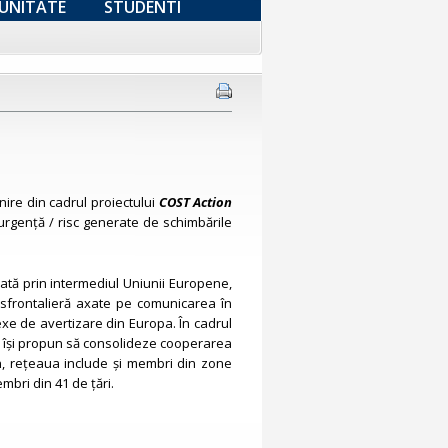
UNITATE
STUDENTI
nire din cadrul proiectului
COST Action
urgență / risc generate de schimbările
ată prin intermediul Uniunii Europene,
sfrontalieră axate pe comunicarea în
lexe de avertizare din Europa. În cadrul
ăți își propun să consolideze cooperarea
ean, rețeaua include și membri din zone
mbri din 41 de țări.