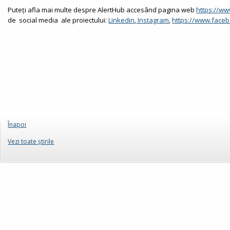
Puteți afla mai multe despre AlertHub accesând pagina web
https://ww
de social media ale proiectului:
Linkedin
,
Instagram
,
https://www.face
Înapoi
Vezi toate ştirile