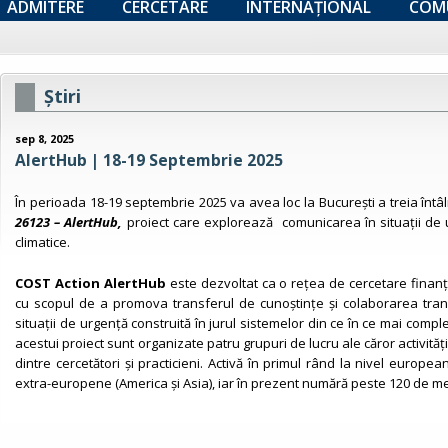
ADMITERE
CERCETARE
INTERNAȚIONAL
COM
Ştiri
sep 8, 2025
AlertHub | 18-19 Septembrie 2025
În perioada 18-19 septembrie 2025 va avea loc la București a treia întâl
26123 – AlertHub,
proiect care explorează
comunicarea în situații de 
climatice.
COST Action AlertHub
este dezvoltat ca o rețea de cercetare finanț
cu scopul de a promova transferul de cunoștințe și colaborarea tran
situații de urgență construită în jurul sistemelor din ce în ce mai comp
acestui proiect sunt organizate patru grupuri de lucru ale căror activit
dintre cercetători și practicieni. Activă în primul rând la nivel europ
extra-europene (America și Asia), iar în prezent numără peste 120 de me