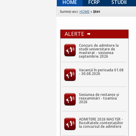
HOME
FCRP
STUDII
Sunteţi aici:
HOME
»
Ştiri
ALERTE
Concurs de admitere la
studii universitare de
masterat - sesiunea
septembrie 2026
Vacanță în perioada 01.08
- 30.08.2026
Sesiunea de restanțe și
reexaminări - toamna
2026
ADMITERE 2026 MASTER -
Rezultatele contestaţiilor
la concursul de admitere