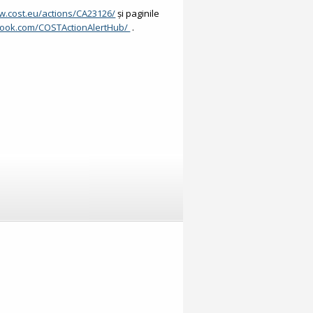
w.cost.eu/actions/CA23126/
și paginile
book.com/COSTActionAlertHub/
.