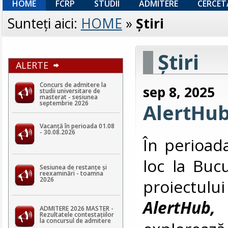
HOME
FCRP
STUDII
ADMITERE
CERCET
Sunteţi aici:
HOME
»
Ştiri
Ştiri
ALERTE
Concurs de admitere la
sep 8, 2025
studii universitare de
masterat - sesiunea
septembrie 2026
AlertHub
Vacanță în perioada 01.08
- 30.08.2026
În perioad
loc la Bucu
Sesiunea de restanțe și
reexaminări - toamna
2026
proiectu
AlertHub,
ADMITERE 2026 MASTER -
Rezultatele contestaţiilor
la concursul de admitere