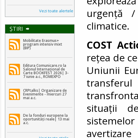
explorea
urgență /
Vezi toate alertele
climatice.
ŞTIRI
Mobilitate Erasmus+
COST Acti
program intensiv mixt
(BIP)
rețea de ce
Editura Comunicare.ro la
Uniunii Eu
Salonul Internațional de
Carte BOOKFEST 2026| 3-
7 iunie a.c., ROMEXPO
transferu
CRPtalks| Organizare de
transfront
Evenimente - miercuri 27
mai a.c.
situații 
De la fonduri europene la
sistemelo
oportunități reale| 13 mai
a.c.
avertizare
Vezi toate ştirile