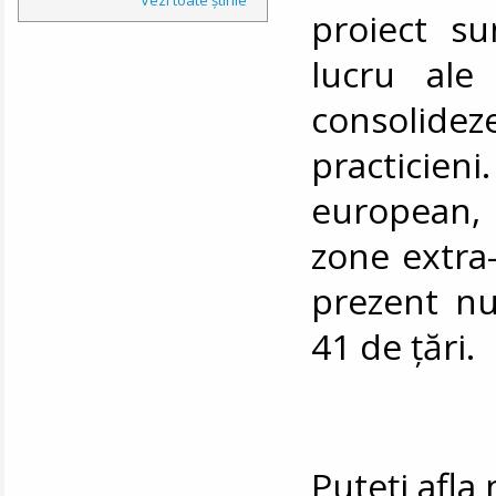
proiect su
lucru ale 
consolideze
practicien
european,
zone extra-
prezent n
41 de țări.
Puteți afl