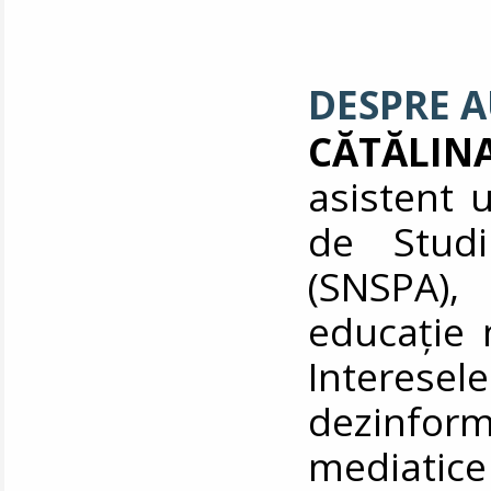
DESPRE 
CĂTĂLIN
asistent u
de Studii
(SNSPA)
educație m
Interesele
dezinfo
mediatice