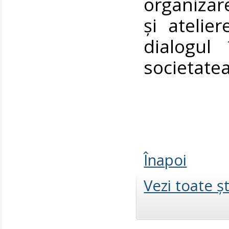
organiza
și atelie
dialogul 
societatea 
Înapoi
Vezi toate şt