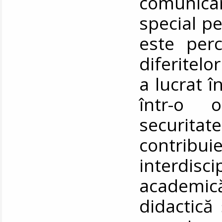
comunica
special p
este perc
diferitelo
a lucrat 
într-o o
securitat
contri
interdis
academi
didactică 