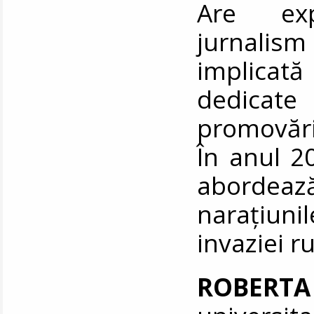
Are exp
jurnalism
implicat
dedicate 
promovări
În anul 2
abordeaz
narațiuni
invaziei r
ROBERTA