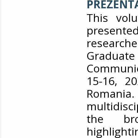
PREZENT
This vol
present
researche
Gradu
Communica
15-16, 20
Romania
multidisc
the bro
highlight