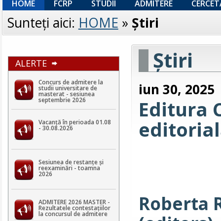
HOME
FCRP
STUDII
ADMITERE
CERCET
Sunteţi aici:
HOME
»
Ştiri
Ştiri
ALERTE
Concurs de admitere la
iun 30, 2025
studii universitare de
masterat - sesiunea
septembrie 2026
Editura 
editoria
Vacanță în perioada 01.08
- 30.08.2026
Sesiunea de restanțe și
reexaminări - toamna
2026
Roberta 
ADMITERE 2026 MASTER -
Rezultatele contestaţiilor
la concursul de admitere