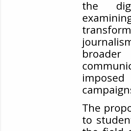
the dig
examinin
transfor
journalis
broade
communic
imposed 
campaign
The propo
to studen