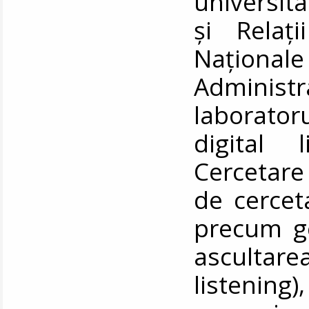
universit
și Relați
Naționa
Administ
laborator
digital 
Cercetare
de cercet
precum ge
ascultare
listenin