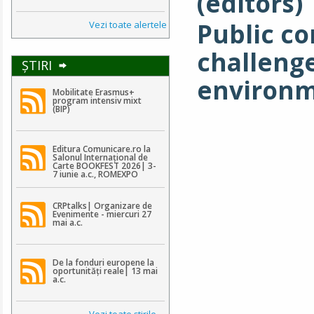
(editors)
Public c
Vezi toate alertele
challenge
ŞTIRI
environ
Mobilitate Erasmus+
program intensiv mixt
(BIP)
Editura Comunicare.ro la
Salonul Internațional de
Carte BOOKFEST 2026| 3-
7 iunie a.c., ROMEXPO
CRPtalks| Organizare de
Evenimente - miercuri 27
mai a.c.
De la fonduri europene la
oportunități reale| 13 mai
a.c.
Vezi toate ştirile