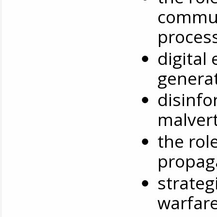
commun
process
digita
genera
disinf
malvert
the rol
propag
strateg
warfar