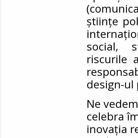
(comunic
științe po
internaț
social, 
riscurile 
responsabi
design-ul 
Ne vedem 
celebra îm
inovația 