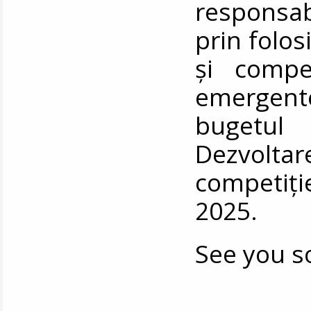
responsabil
prin folosi
și compet
emergente.
bugetul
Dezvolta
competiție
2025.
See you s