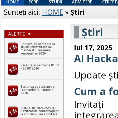
HOME
FCRP
STUDII
ADMITERE
CERCET
Sunteţi aici:
HOME
»
Ştiri
Ştiri
ALERTE
Concurs de admitere la
iul 17, 2025
studii universitare de
masterat - sesiunea
septembrie 2026
AI Hack
Vacanță în perioada 01.08
- 30.08.2026
Update ști
Sesiunea de restanțe și
Cum a fo
reexaminări - toamna
2026
Invitați
ADMITERE 2026 MASTER -
integrare
Rezultatele contestaţiilor
la concursul de admitere