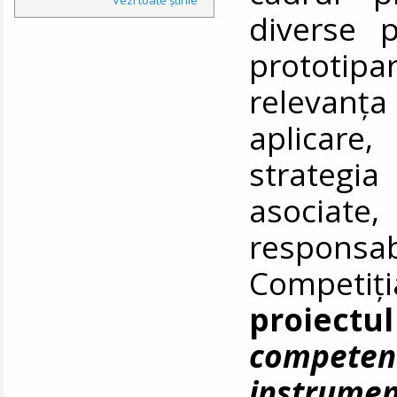
diverse 
prototipar
relevanța
aplicare,
strategia
asociat
responsabi
Competiți
proiectul
competen
instrume