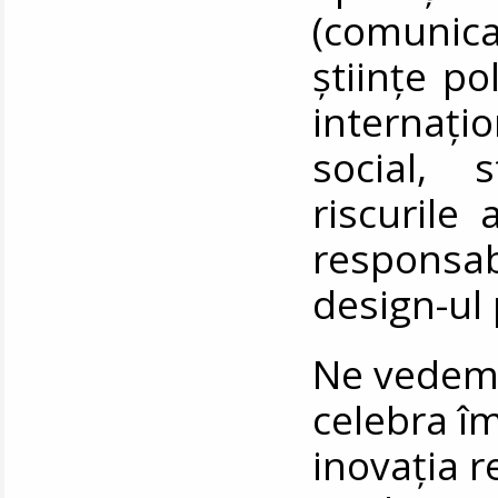
(comunic
științe po
internaț
social, 
riscurile 
responsabi
design-ul 
Ne vedem 
celebra îm
inovația 