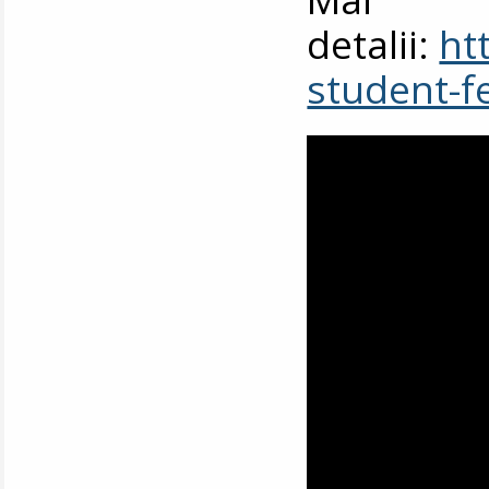
detalii:
ht
student-f