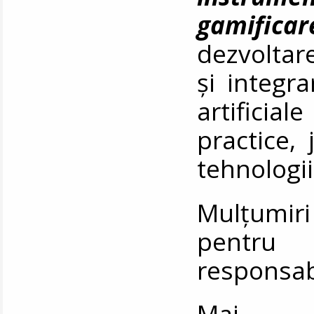
gamificar
dezvoltare
și integra
artificiale
practice, 
tehnologi
Mulțumiri
pentru 
responsabi
Ma