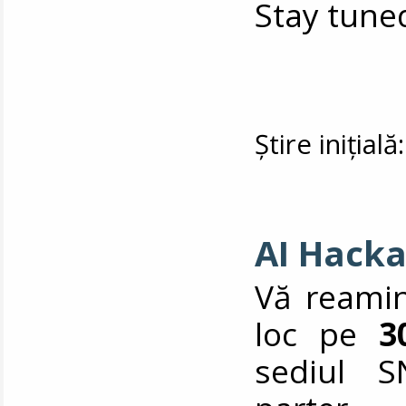
Stay tune
Știre inițial
AI Hacka
Vă reamin
loc pe
3
sediul S