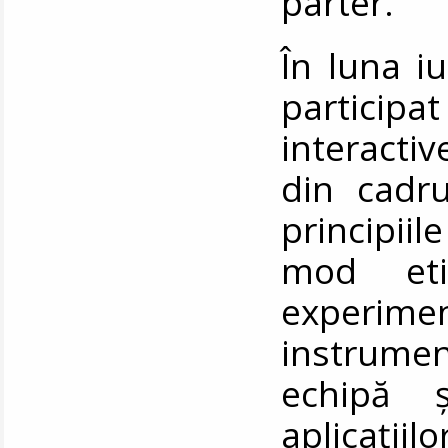
parter.
În luna i
participa
interactiv
din cadru
principiil
mod eti
experime
instrume
echipă ș
aplicații