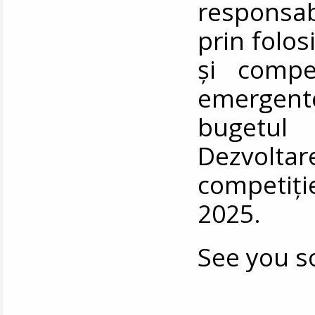
responsabil
prin folosi
și compet
emergente.
bugetul
Dezvolta
competiție
2025.
See you s