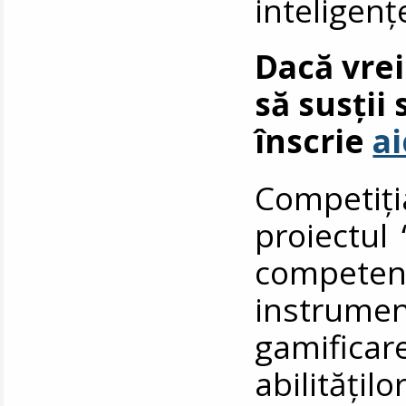
inteligențe
Dacă vrei
să susții 
înscrie
ai
Competiți
proiectul
competen
instrume
gamificar
abilitățilo