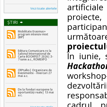
artificia
Vezi toate alertele
proiecte
ŞTIRI
participa
Mobilitate Erasmus+
următoar
program intensiv mixt
(BIP)
proiectu
Editura Comunicare.ro la
În iunie, 
Salonul Internațional de
Carte BOOKFEST 2026| 3-
7 iunie a.c., ROMEXPO
Hackatho
CRPtalks| Organizare de
workshop
Evenimente - miercuri 27
mai a.c.
dezvoltări
De la fonduri europene la
responsab
oportunități reale| 13 mai
a.c.
cadrul p
Vezi toate ştirile