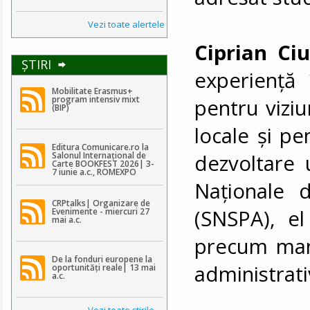
Vezi toate alertele
Ciprian Ci
ŞTIRI
experiență 
Mobilitate Erasmus+
program intensiv mixt
pentru vizi
(BIP)
locale și pe
Editura Comunicare.ro la
dezvoltare 
Salonul Internațional de
Carte BOOKFEST 2026| 3-
7 iunie a.c., ROMEXPO
Naționale d
CRPtalks| Organizare de
(SNSPA), el
Evenimente - miercuri 27
mai a.c.
precum mana
De la fonduri europene la
administrati
oportunități reale| 13 mai
a.c.
Vezi toate ştirile