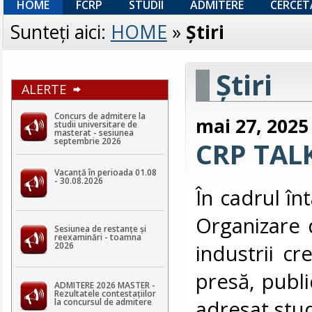
HOME
FCRP
STUDII
ADMITERE
CERCET
Sunteţi aici:
HOME
»
Ştiri
Ştiri
ALERTE
Concurs de admitere la
mai 27, 2025
studii universitare de
masterat - sesiunea
septembrie 2026
CRP TALK
Vacanță în perioada 01.08
- 30.08.2026
În cadrul în
Organizare 
Sesiunea de restanțe și
reexaminări - toamna
industrii cre
2026
presă, publi
ADMITERE 2026 MASTER -
Rezultatele contestaţiilor
adresat stud
la concursul de admitere