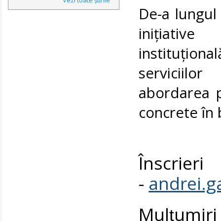
De-a lungul 
inițiativ
instituțion
serviciilo
abordarea p
concrete în 
Însc
-
andrei.
Mulțumiri