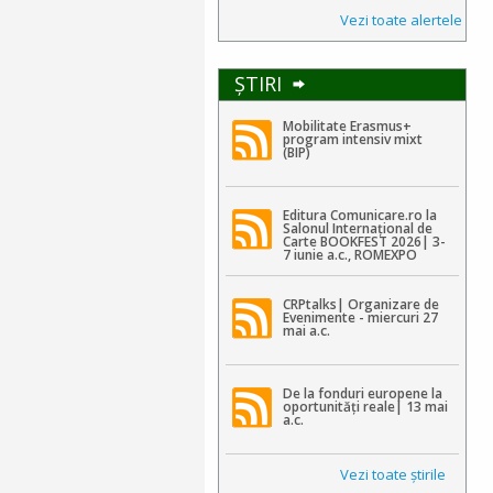
Vezi toate alertele
ŞTIRI
Mobilitate Erasmus+
program intensiv mixt
(BIP)
Editura Comunicare.ro la
Salonul Internațional de
Carte BOOKFEST 2026| 3-
7 iunie a.c., ROMEXPO
CRPtalks| Organizare de
Evenimente - miercuri 27
mai a.c.
De la fonduri europene la
oportunități reale| 13 mai
a.c.
Vezi toate ştirile