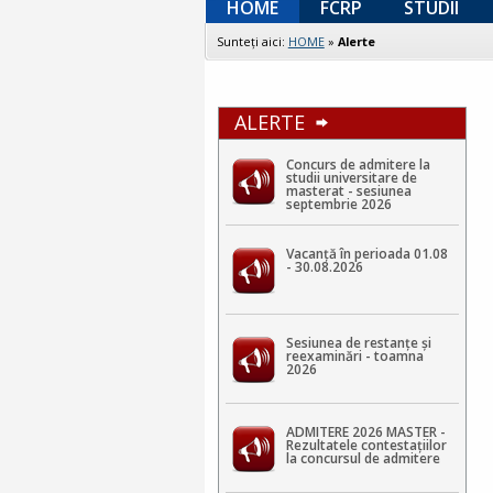
HOME
FCRP
STUDII
Sunteţi aici:
HOME
»
Alerte
ALERTE
Concurs de admitere la
studii universitare de
masterat - sesiunea
septembrie 2026
Vacanță în perioada 01.08
- 30.08.2026
Sesiunea de restanțe și
reexaminări - toamna
2026
ADMITERE 2026 MASTER -
Rezultatele contestaţiilor
la concursul de admitere