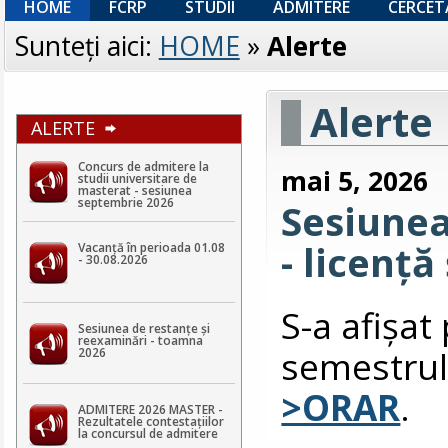
HOME
FCRP
STUDII
ADMITERE
CERCET
Sunteţi aici:
HOME
»
Alerte
Alerte
ALERTE
Concurs de admitere la
mai 5, 2026
studii universitare de
masterat - sesiunea
septembrie 2026
Sesiune
- licență
Vacanță în perioada 01.08
- 30.08.2026
S-a afişa
Sesiunea de restanțe și
reexaminări - toamna
semestrul
2026
>ORAR
.
ADMITERE 2026 MASTER -
Rezultatele contestaţiilor
la concursul de admitere