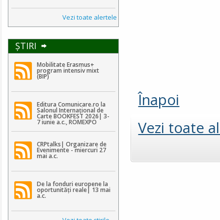
Vezi toate alertele
ŞTIRI
Mobilitate Erasmus+
program intensiv mixt
(BIP)
Înapoi
Editura Comunicare.ro la
Salonul Internațional de
Carte BOOKFEST 2026| 3-
Vezi toate a
7 iunie a.c., ROMEXPO
CRPtalks| Organizare de
Evenimente - miercuri 27
mai a.c.
De la fonduri europene la
oportunități reale| 13 mai
a.c.
Vezi toate ştirile