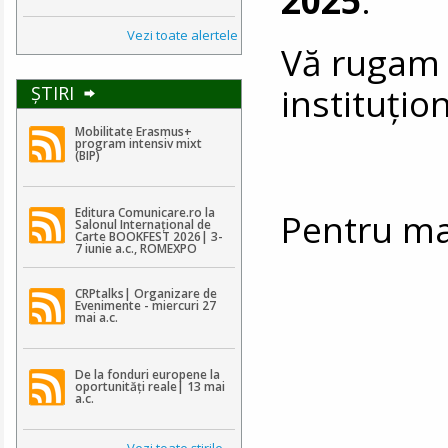
Vezi toate alertele
Vă rugam s
instituțio
ŞTIRI
Mobilitate Erasmus+
program intensiv mixt
(BIP)
Editura Comunicare.ro la
Pentru mai
Salonul Internațional de
Carte BOOKFEST 2026| 3-
7 iunie a.c., ROMEXPO
CRPtalks| Organizare de
Evenimente - miercuri 27
mai a.c.
De la fonduri europene la
oportunități reale| 13 mai
a.c.
Vezi toate ştirile