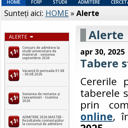
HOME
FCRP
STUDII
ADMITERE
CERCET
Sunteţi aici:
HOME
»
Alerte
Alerte
ALERTE
Concurs de admitere la
apr 30, 2025
studii universitare de
masterat - sesiunea
septembrie 2026
Tabere s
Vacanță în perioada 01.08
- 30.08.2026
Cererile 
taberele s
Sesiunea de restanțe și
reexaminări - toamna
prin co
2026
online
, 
ADMITERE 2026 MASTER -
Rezultatele contestaţiilor
2025
.
la concursul de admitere